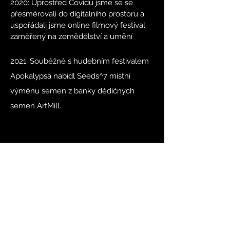
2020: Uprostřed Covidu jsme se se
přesměrovali do digitálního prostoru a
uspořádali jsme online filmový festival
zaměřený na zemědělství a umění
2021: Souběžně s hudebním festivalem
Apokalypsa nabídl Seeds^7 místní
výměnu semen z banky dědičných
semen ArtMill.